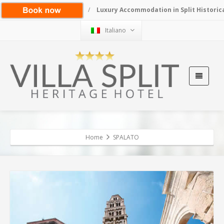
/
Luxury Accommodation in Split Historic
Italiano
Home
SPALATO