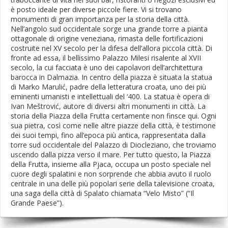
è posto ideale per diverse piccole fiere. Vi si trovano
monumenti di gran importanza per la storia della città.
Nell’angolo sud occidentale sorge una grande torre a pianta
ottagonale di origine veneziana, rimasta delle fortificazioni
costruite nel XV secolo per la difesa dell’allora piccola città. Di
fronte ad essa, il bellissimo Palazzo Milesi risalente al XVII
secolo, la cui facciata è uno dei capolavori dell’architettura
barocca in Dalmazia. In centro della piazza è situata la statua
di Marko Marulić, padre della letteratura croata, uno dei più
eminenti umanisti e intellettuali del ‘400. La statua è opera di
Ivan Meštrović, autore di diversi altri monumenti in città. La
storia della Piazza della Frutta certamente non finsce qui. Ogni
sua pietra, così come nelle altre piazze della città, è testimone
dei suoi tempi, fino all’epoca più antica, rappresentata dalla
torre sud occidentale del Palazzo di Diocleziano, che troviamo
uscendo dalla pizza verso il mare. Per tutto questo, la Piazza
della Frutta, insieme alla Pjaca, occupa un posto speciale nel
cuore degli spalatini e non sorprende che abbia avuto il ruolo
centrale in una delle più popolari serie della talevisione croata,
una saga della città di Spalato chiamata “Velo Misto” (“Il
Grande Paese”).