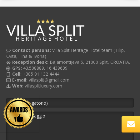
Contact persons:
Villa Split Heritage Hotel team ( Filip,
Cvita, Tina & Ivona)
Reception desk:
Bajamontijeva 5, 21000 Split, CROATIA.
GPS:
43.508889, 16.439639
Cell:
+385 91 132 4444
E-mail:
villasplit@gmail.com
Web:
villasplitluxury.com