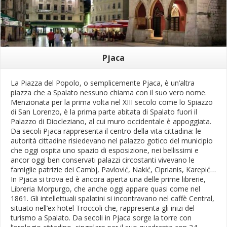
Pjaca
La Piazza del Popolo, o semplicemente Pjaca, è un’altra
piazza che a Spalato nessuno chiama con il suo vero nome.
Menzionata per la prima volta nel XIII secolo come lo Spiazzo
di San Lorenzo, è la prima parte abitata di Spalato fuori il
Palazzo di Diocleziano, al cui muro occidentale è appoggiata.
Da secoli Pjaca rappresenta il centro della vita cittadina: le
autorità cittadine risiedevano nel palazzo gotico del municipio
che oggi ospita uno spazio di esposizione, nei bellissimi e
ancor oggi ben conservati palazzi circostanti vivevano le
famiglie patrizie dei Cambj, Pavlović, Nakić, Ciprianis, Karepić…
In Pjaca si trova ed è ancora aperta una delle prime librerie,
Libreria Morpurgo, che anche oggi appare quasi come nel
1861. Gli intellettuali spalatini si incontravano nel caffè Central,
situato nell’ex hotel Troccoli che, rappresenta gli inizi del
turismo a Spalato. Da secoli in Pjaca sorge la torre con