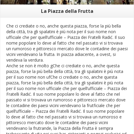
La Piazza della Frutta
Che ci crediate o no, anche questa piazza, forse la più bella
della città, tra gli spalatini è più nota per il suo nome non
ufficiale che per quell’ufficiale – Piazza dei Fratelli Radić. Il suo
nome popolare lo deve al fatto che nel passato vi si trovava
un rumoroso e pittoresco mercato dove le contadine dei paesi
vicini vendevano la frutta. In piazza adiacente, a ovest, si
vendeva la verdura.
Anche se non è molto gChe ci crediate o no, anche questa
piazza, forse la più bella della città, tra gli spalatini è più nota
per il suo nome non ufChe ci crediate o no, anche questa
piazza, forse la più bella della città, tra gli spalatini è più nota
per il suo nome non ufficiale che per quell’ufficiale – Piazza dei
Fratelli Radić. Il suo nome popolare lo deve al fatto che nel
passato vi si trovava un rumoroso e pittoresco mercato dove
le contadine dei paesi vicini vendevano la frutficiale che per
quell’ufficiale – Piazza dei Fratelli Radić. Il suo nome popolare
lo deve al fatto che nel passato vi si trovava un rumoroso e
pittoresco mercato dove le contadine dei paesi vicini
vendevano la frutrande, la Piazza della Frutta è sempra
traboccante di vita nei suoi bar, ristoranti o negozi esclusivi ed