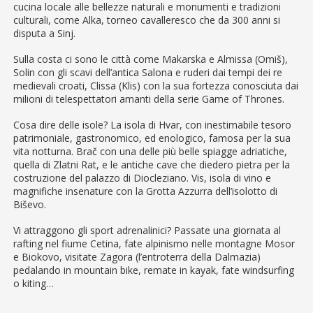
cucina locale alle bellezze naturali e monumenti e tradizioni
culturali, come Alka, torneo cavalleresco che da 300 anni si
disputa a Sinj.
Sulla costa ci sono le città come Makarska e Almissa (Omiš),
Solin con gli scavi dell’antica Salona e ruderi dai tempi dei re
medievali croati, Clissa (Klis) con la sua fortezza conosciuta dai
milioni di telespettatori amanti della serie Game of Thrones.
Cosa dire delle isole? La isola di Hvar, con inestimabile tesoro
patrimoniale, gastronomico, ed enologico, famosa per la sua
vita notturna. Brač con una delle più belle spiagge adriatiche,
quella di Zlatni Rat, e le antiche cave che diedero pietra per la
costruzione del palazzo di Diocleziano. Vis, isola di vino e
magnifiche insenature con la Grotta Azzurra dell’isolotto di
Biševo.
Vi attraggono gli sport adrenalinici? Passate una giornata al
rafting nel fiume Cetina, fate alpinismo nelle montagne Mosor
e Biokovo, visitate Zagora (l’entroterra della Dalmazia)
pedalando in mountain bike, remate in kayak, fate windsurfing
o kiting…