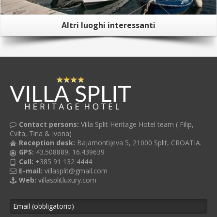
Altri luoghi interessanti
Contact persons:
Villa Split Heritage Hotel team ( Filip,
Cvita, Tina & Ivona)
Reception desk:
Bajamontijeva 5, 21000 Split, CROATIA.
GPS:
43.508889, 16.439639
Cell:
+385 91 132 4444
E-mail:
villasplit@gmail.com
Web:
villasplitluxury.com