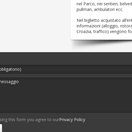
nel Parco, nei sentieri, belved
pullman, ambulatori ecc.
Nel biglietto acquistato all’ent
informazioni (alloggio, ristor
Croazia, traffico) vengono for
sing this form you agree to our
Privacy Policy