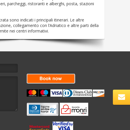
eri, parcheggi, ristoranti e alberghi, posta, stazioni
rata sono indicati i principali itinerari. Le altre
azione, collegamento con l’Adriatico e altre parti della
nite nei centri informativi.