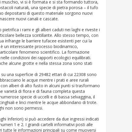
di muschio, vi si è formata e si sta formando tuttora,
stacoli naturali, una specie di pietra porosa – il tufo
nuo depositarsi di questo materiale sorgono nuovi
nascere nuovi canali e cascate.
trifica i rami e gli alberi caduti nei laghi e riveste i
ticolare bellezza scintillante. Allo stesso tempo, con
a infrange le barriere tufacee esistenti per cui la
i è un interessante processo biodinamico,
particolare fenomeno scientifico. La formazione
elle condizioni dei rapporti ecologici equilibrati.
nche alcune grotte e nella stessa zona sono stati
 su una superficie di 29482 ettari di cui 22308 sono
abbracciano le acque mentre i prati e aree rurali
con alberi di alto fusto in alcuni punti si trasformano
e varietà di flora e di fauna completa questa
 numerose specie di uccelli e di bassa selvaggina, il
, cinghiali e linci mentre le acque abbondano di trote.
ghi non sono permessi.
ghi Inferiori) si può accedere da due ingressi indicati
meri 1 e 2. I grandi cartelli informativi posti alle
ori tutte le informazioni principali su come muoversi