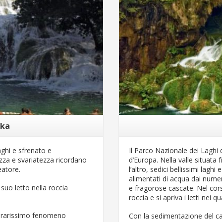
rka
aghi e sfrenato e
Il Parco Nazionale dei Laghi d
zza e svariatezza ricordano
d’Europa. Nella valle situata
eatore.
l’altro, sedici bellissimi laghi
alimentati di acqua dai numero
 suo letto nella roccia
e fragorose cascate. Nel cors
roccia e si apriva i letti nei q
n rarissimo fenomeno
Con la sedimentazione del car