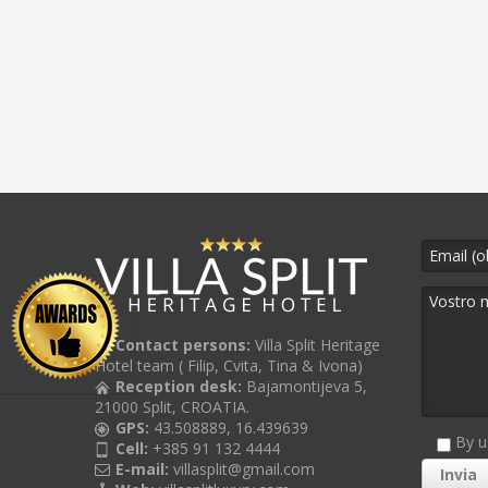
Contact persons:
Villa Split Heritage
Hotel team ( Filip, Cvita, Tina & Ivona)
Reception desk:
Bajamontijeva 5,
21000 Split, CROATIA.
GPS:
43.508889, 16.439639
By u
Cell:
+385 91 132 4444
E-mail:
villasplit@gmail.com