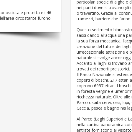
particolari specie di alghe e 
nei punti dove si trovano gli o
onosciuta e protetta e i 46
o travertino. Grazie al conti
ell’area circostante furono
tramezzi, barriere che fanno 
Questo sedimento biancastro pie
sassi dando all’acqua una par
la sua forza meccanica, l’acqu
creazione del tufo e dei lagh
un’eccezionale attrazione e 
naturale si svolge ancor oggi n
Accanto ai laghi si trovano a
trovati dei reperti preistorici.
Il Parco Nazionale si estende
coperti di boschi, 217 ettari 
coprono 6957 ettari. I boschi 
in foresta vergine e un’enorm
ricchezza naturale. Oltre alle
Parco ospita cervi, orsi, lupi
Caccia, pesca e bagno nei la
Al Parco (Laghi Superiori e La
nella cartina panoramica coi nu
entrate forniscono ai visitat