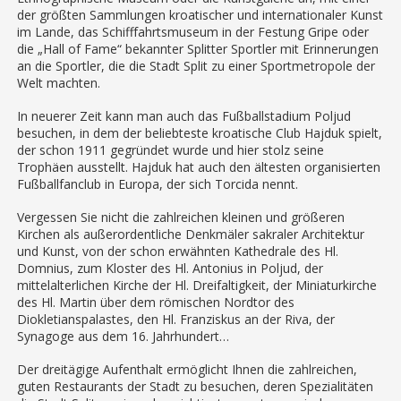
der größten Sammlungen kroatischer und internationaler Kunst
im Lande, das Schifffahrtsmuseum in der Festung Gripe oder
die „Hall of Fame“ bekannter Splitter Sportler mit Erinnerungen
an die Sportler, die die Stadt Split zu einer Sportmetropole der
Welt machten.
In neuerer Zeit kann man auch das Fußballstadium Poljud
besuchen, in dem der beliebteste kroatische Club Hajduk spielt,
der schon 1911 gegründet wurde und hier stolz seine
Trophäen ausstellt. Hajduk hat auch den ältesten organisierten
Fußballfanclub in Europa, der sich Torcida nennt.
Vergessen Sie nicht die zahlreichen kleinen und größeren
Kirchen als außerordentliche Denkmäler sakraler Architektur
und Kunst, von der schon erwähnten Kathedrale des Hl.
Domnius, zum Kloster des Hl. Antonius in Poljud, der
mittelalterlichen Kirche der Hl. Dreifaltigkeit, der Miniaturkirche
des Hl. Martin über dem römischen Nordtor des
Diokletianspalastes, den Hl. Franziskus an der Riva, der
Synagoge aus dem 16. Jahrhundert…
Der dreitägige Aufenthalt ermöglicht Ihnen die zahlreichen,
guten Restaurants der Stadt zu besuchen, deren Spezialitäten