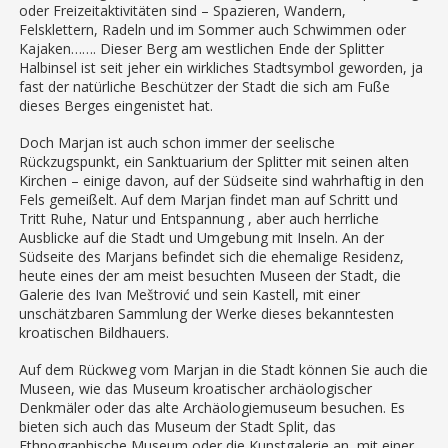
oder Freizeitaktivitäten sind – Spazieren, Wandern,
Felsklettern, Radeln und im Sommer auch Schwimmen oder
Kajaken……. Dieser Berg am westlichen Ende der Splitter
Halbinsel ist seit jeher ein wirkliches Stadtsymbol geworden, ja
fast der natürliche Beschützer der Stadt die sich am Fuße
dieses Berges eingenistet hat.
Doch Marjan ist auch schon immer der seelische
Rückzugspunkt, ein Sanktuarium der Splitter mit seinen alten
Kirchen – einige davon, auf der Südseite sind wahrhaftig in den
Fels gemeißelt. Auf dem Marjan findet man auf Schritt und
Tritt Ruhe, Natur und Entspannung , aber auch herrliche
Ausblicke auf die Stadt und Umgebung mit Inseln. An der
Südseite des Marjans befindet sich die ehemalige Residenz,
heute eines der am meist besuchten Museen der Stadt, die
Galerie des Ivan Meštrović und sein Kastell, mit einer
unschätzbaren Sammlung der Werke dieses bekanntesten
kroatischen Bildhauers.
Auf dem Rückweg vom Marjan in die Stadt können Sie auch die
Museen, wie das Museum kroatischer archäologischer
Denkmäler oder das alte Archäologiemuseum besuchen. Es
bieten sich auch das Museum der Stadt Split, das
Ethnographische Museum oder die Kunstgalerie an, mit einer