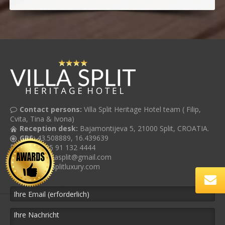
Contact persons:
Villa Split Heritage Hotel team ( Filip,
Cvita, Tina & Ivona)
Reception desk:
Bajamontijeva 5, 21000 Split, CROATIA.
GPS:
43.508889, 16.439639
Cell:
+385 91 132 4444
E-mail:
villasplit@gmail.com
Web:
villasplitluxury.com